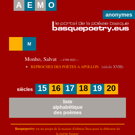
A
E
M
O
anonymes
M
Monho, Salvat
—1749-1821—
REPROCHES DES POÈTES A APOLLON
(siècle XVIII)
15
16
17
18
19
20
siècles
liste
alphabétique
des poèmes
Basquepoetry
est un projet de la
maison d'édition Susa
pour la diffusion de
la poésie basque