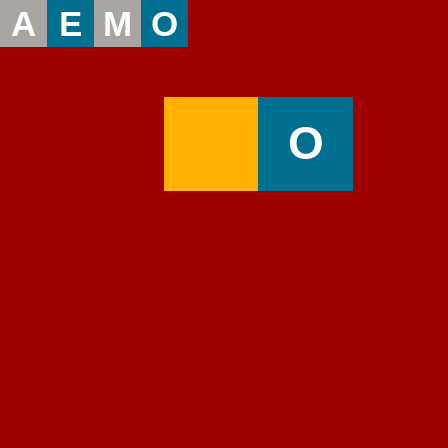
A
E
M
O
O