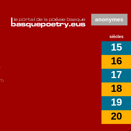
anonymes
siècles
15
16
)
17
7)
18
19
20