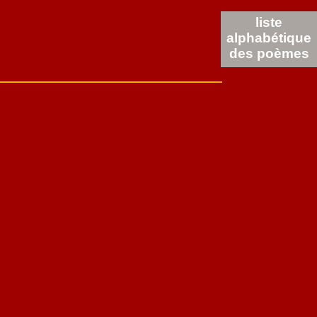
liste
alphabétique
des poèmes