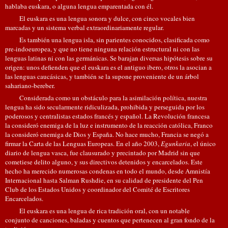
hablaba euskara, o alguna lengua emparentada con él.
El euskara es una lengua sonora y dulce, con cinco vocales bien
marcadas y un sistema verbal extraordinariamente regular.
Es también una lengua isla, sin parientes conocidos, clasificada como
pre-indoeuropea, y que no tiene ninguna relación estructural ni con las
lenguas latinas ni con las germánicas. Se barajan diversas hipótesis sobre su
origen: unos defienden que el euskara es el antiguo ibero, otros la asocian a
las lenguas caucásicas, y también se la supone proveniente de un árbol
sahariano-bereber.
Considerada como un obstáculo para la asimilación política, nuestra
lengua ha sido secularmente ridiculizada, prohibida y perseguida por los
poderosos y centralistas estados francés y español. La Revolución francesa
la consideró enemiga de la luz e instrumento de la reacción católica, Franco
la consideró enemiga de Dios y España. No hace mucho, Francia se negó a
firmar la Carta de las Lenguas Europeas. En el año 2003,
Egunkaria
, el único
diario de lengua vasca, fue clausurado y precintado por Madrid sin que
cometiese delito alguno, y sus directivos detenidos y encarcelados. Este
hecho ha merecido numerosas condenas en todo el mundo, desde Amnistía
Internacional hasta Salman Rushdie, en su calidad de presidente del Pen
Club de los Estados Unidos y coordinador del Comité de Escritores
Encarcelados.
El euskara es una lengua de rica tradición oral, con un notable
conjunto de canciones, baladas y cuentos que pertenecen al gran fondo de la