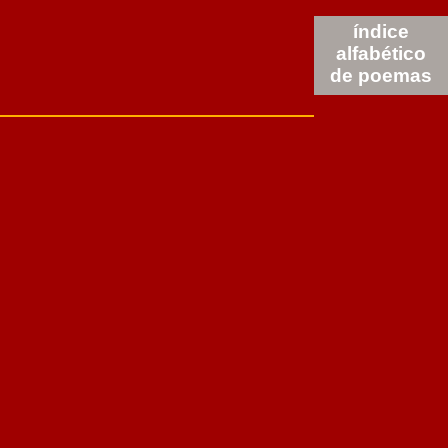
índice
alfabético
de poemas