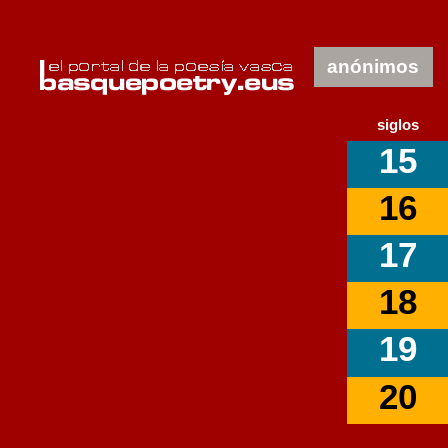
anónimos
siglos
15
16
17
18
19
20