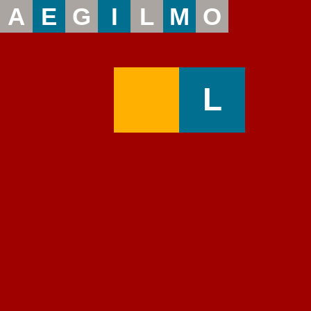
A
E
G
I
L
M
O
L