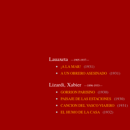
Lauaxeta
—1905-1937—
¡A LA MAR!
(1931)
A UN OBRERO ASESINADO
(1931)
Lizardi, Xabier
—1896-1933—
GORRION PARISINO
(1930)
PAISAJE DE LAS ESTACIONES
(1930)
CANCION DEL VASCO VIAJERO
(1931)
EL HUMO DE LA CASA
(1932)