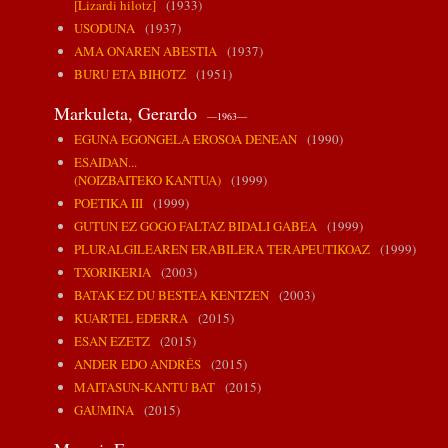
[Lizardi hilotz]
(1933)
USODUNA
(1937)
AMA ONAREN ABESTIA
(1937)
BURU ETA BIHOTZ
(1951)
Markuleta, Gerardo
—1963—
EGUNA EGONGELA EROSOA DENEAN
(1990)
ESAIDAN...
(NOIZBAITEKO KANTUA)
(1999)
POETIKA III
(1999)
GUTUN EZ GOGO FALTAZ BIDALI GABEA
(1999)
PLURALGILEAREN ERABILERA TERAPEUTIKOAZ
(1999)
TXORIKERIA
(2003)
BATAK EZ DU BESTEA KENTZEN
(2003)
KUARTEL EDERRA
(2015)
ESAN EZETZ
(2015)
ANDER EDO ANDRÉS
(2015)
MAITASUN-KANTU BAT
(2015)
GAUMINA
(2015)