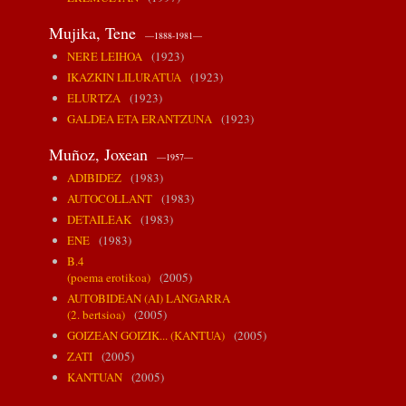
Mujika, Tene
—1888-1981—
NERE LEIHOA
(1923)
IKAZKIN LILURATUA
(1923)
ELURTZA
(1923)
GALDEA ETA ERANTZUNA
(1923)
Muñoz, Joxean
—1957—
ADIBIDEZ
(1983)
AUTOCOLLANT
(1983)
DETAILEAK
(1983)
ENE
(1983)
B.4
(poema erotikoa)
(2005)
AUTOBIDEAN (AI) LANGARRA
(2. bertsioa)
(2005)
GOIZEAN GOIZIK... (KANTUA)
(2005)
ZATI
(2005)
KANTUAN
(2005)