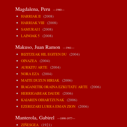
Magdalena, Peru
—1980—
HARRIAK II
(2008)
HARRIAK VIII
(2008)
SAMURAI I
(2008)
LAINOAK 5
(2008)
Makuso, Juan Ramon
—1961—
BIZITZEAK HIL EGITEN DU
(2004)
OINAZEA
(2004)
AURKITU ARTE
(2004)
NORA EZA
(2004)
MAITE DUZUN HIRIAK
(2006)
IRAGANETIK ORAINA EZKUTATU ARTE
(2006)
HERRIGABEAK DAUDE
(2006)
KAIAREN OIHARTZUNAK
(2006)
EZEREZARI LURRA EMAN ZION
(2006)
Manterola, Gabirel
—1890-1977—
ZIÑESGEA
(1921)