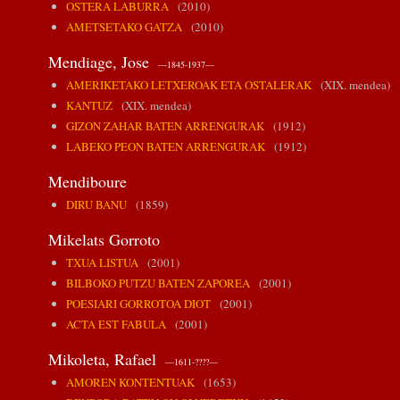
OSTERA LABURRA
(2010)
AMETSETAKO GATZA
(2010)
Mendiage, Jose
—1845-1937—
AMERIKETAKO LETXEROAK ETA OSTALERAK
(XIX. mendea)
KANTUZ
(XIX. mendea)
GIZON ZAHAR BATEN ARRENGURAK
(1912)
LABEKO PEON BATEN ARRENGURAK
(1912)
Mendiboure
DIRU BANU
(1859)
Mikelats Gorroto
TXUA LISTUA
(2001)
BILBOKO PUTZU BATEN ZAPOREA
(2001)
POESIARI GORROTOA DIOT
(2001)
ACTA EST FABULA
(2001)
Mikoleta, Rafael
—1611-????—
AMOREN KONTENTUAK
(1653)