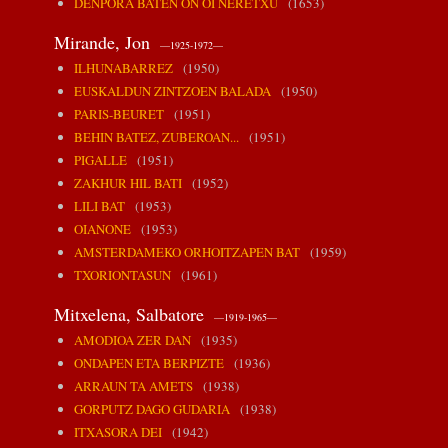
DENPORA BATEN ON OI NERETXU
(1653)
Mirande, Jon
—1925-1972—
ILHUNABARREZ
(1950)
EUSKALDUN ZINTZOEN BALADA
(1950)
PARIS-BEURET
(1951)
BEHIN BATEZ, ZUBEROAN...
(1951)
PIGALLE
(1951)
ZAKHUR HIL BATI
(1952)
LILI BAT
(1953)
OIANONE
(1953)
AMSTERDAMEKO ORHOITZAPEN BAT
(1959)
TXORIONTASUN
(1961)
Mitxelena, Salbatore
—1919-1965—
AMODIOA ZER DAN
(1935)
ONDAPEN ETA BERPIZTE
(1936)
ARRAUN TA AMETS
(1938)
GORPUTZ DAGO GUDARIA
(1938)
ITXASORA DEI
(1942)