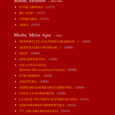
Maruri, Erramun
—1884-1966—
ETSAI, ORPOAN
(1925)
IRU ATSO
(1925)
TXORI ERIA
(1925)
ABRA
(1926)
Meabe, Miren Agur
—1962—
MEMORIA EZ GALTZEKO OHARRAK - 3
(2000)
AKIDURAZKO OHARRAK - 1
(2000)
ERDU
(2000)
ERRADIOGRAFIA
(2000)
GAUA ETA GATZA
(Klimten
Musua
pinturari begira)
(2008)
ETXE BERRIA
(2008)
AHAZTURA
(2008)
GERRAKO HAURRAREN ERREPIKA
(2008)
LINGUA NAVARRORUM
(2008)
LA JOLIE FILLEREN AUTOMITOLOGIA
(2010)
GERANIOAREN MINIPOETIKA
(2010)
727. GELAKO BESAULKIA
(2010)