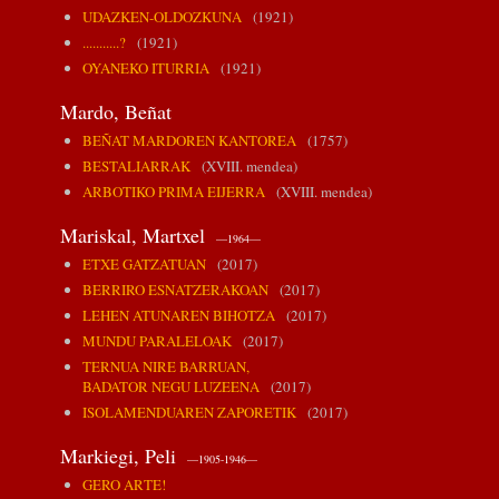
UDAZKEN-OLDOZKUNA
(1921)
...........?
(1921)
OYANEKO ITURRIA
(1921)
Mardo, Beñat
BEÑAT MARDOREN KANTOREA
(1757)
BESTALIARRAK
(XVIII. mendea)
ARBOTIKO PRIMA EIJERRA
(XVIII. mendea)
Mariskal, Martxel
—1964—
ETXE GATZATUAN
(2017)
BERRIRO ESNATZERAKOAN
(2017)
LEHEN ATUNAREN BIHOTZA
(2017)
MUNDU PARALELOAK
(2017)
TERNUA NIRE BARRUAN,
BADATOR NEGU LUZEENA
(2017)
ISOLAMENDUAREN ZAPORETIK
(2017)
Markiegi, Peli
—1905-1946—
GERO ARTE!