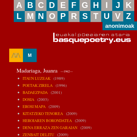
A
B
C
D
E
F
G
H
I
J
K
L
M
N
O
P
R
S
T
U
V
Z
anonimoak
M
Madariaga, Juanra
—1962—
ITAUN LUZEAK
(1989)
POETAK ZIRELA
(1996)
BADAEZPADA
(2001)
DOSIA
(2003)
EROSI MAPA
(2009)
KITATZEKO TENOREA
(2009)
HEROIAREN BORONDATEA
(2009)
DENA ERRAZA ZEN GARAIAN
(2009)
ZENBAIT DELITU
(2009)