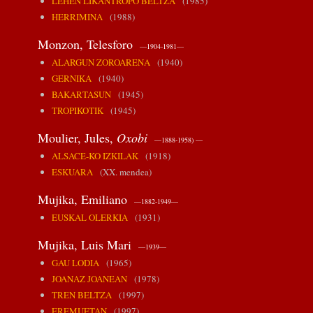
LEHEN LIKANTROPO BELTZA
(1985)
HERRIMINA
(1988)
Monzon, Telesforo
—1904-1981—
ALARGUN ZOROARENA
(1940)
GERNIKA
(1940)
BAKARTASUN
(1945)
TROPIKOTIK
(1945)
Moulier, Jules,
Oxobi
—1888-1958) —
ALSACE-KO IZKILAK
(1918)
ESKUARA
(XX. mendea)
Mujika, Emiliano
—1882-1949—
EUSKAL OLERKIA
(1931)
Mujika, Luis Mari
—1939—
GAU LODIA
(1965)
JOANAZ JOANEAN
(1978)
TREN BELTZA
(1997)
EREMUETAN
(1997)