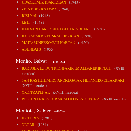
UDAZKENEZ IGARTZEAN
(1943)
ZEIN EDERRA DAN!
(1948)
BIZI NAI
(1948)
J.E.L.
(1948)
HARMEN HARTZERA DEITU NINDUEN...
(1950)
ILUNABARRA EUSKAL HERRIAN
(1950)
MAITASUNEZKO GAU HARTAN
(1950)
ABENDATS
(1955)
Monho, Salvat
—1749-1821—
BAKUSEK EZ DU TRIONFARIK EZ ALDARERIK NAHI
(XVIII.
mendea)
SAN KASTETENEKO ANDREGAIAK FILIPINEKO OILARRARI
(XVIII. mendea)
OROITZAPENAK
(XVIII. mendea)
POETEN ERRENKURAK APOLONEN KONTRA
(XVIII. mendea)
Montoia, Xabier
—1955—
HISTORIA
(1981)
NEGAR
(1981)