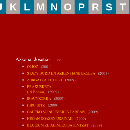
J
K
L
M
N
O
P
R
S
T
Azkona, Josetxo
—1953—
OLIOZ
(2001)
STACY BURD-EN AZKEN HANBURGESA
(2001)
ZURGATZAILE HORI
(2009)
ERAKUSKETA
(19 Bonsai)
(2009)
IRAUNKORRA
(2009)
HIRU HITZ
(2009)
GAUEKO SOINU EZAREN PAREAN
(2009)
HEGAN DOAZEN USAINAK
(2009)
BLUES, NIRE ADINEKO BATENTZAT
(2009)