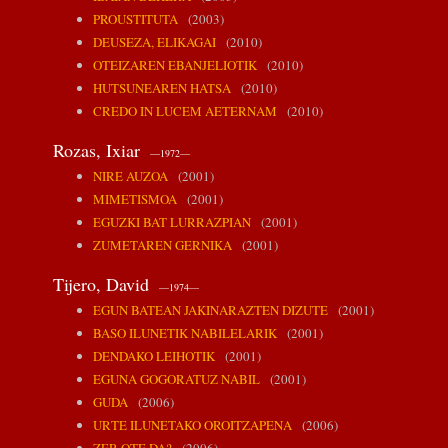
PROUSTITUTA
(2003)
DEUSEZA, ELIKAGAI
(2010)
OTEIZAREN EBANJELIOTIK
(2010)
HUTSUNEAREN HATSA
(2010)
CREDO IN LUCEM AETERNAM
(2010)
Rozas, Ixiar
—1972—
NIRE AUZOA
(2001)
MIMETISMOA
(2001)
EGUZKI BAT LURRAZPIAN
(2001)
ZUMETAREN GERNIKA
(2001)
Tijero, David
—1974—
EGUN BATEAN JAKINARAZTEN DIZUTE
(2001)
BASO ILUNETIK NABILELARIK
(2001)
DENDAKO LEIHOTIK
(2001)
EGUNA GOGORATUZ NABIL
(2001)
GUDA
(2006)
URTE ILUNETAKO OROITZAPENA
(2006)