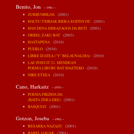
Benito, Jon
—1981—
ZURRUNBILOA
(2001)
HAUTU TXIKIAK BIDEA EGITEN DU
(2001)
HAN DENA ERRAZAGOA DA BETI
(2001)
ORBEL ZAKU BAT
(2003)
HASTAPENA
(2010)
PUEBLO
(2010)
LIBRE IZATEA ("Y" BELAUNALDIA)
(2010)
LAU POST-IT 21. MENDEAN
POEMA LIBURU BAT IDAZTEKO
(2010)
NIRE ETXEA
(2010)
Cano, Harkaitz
—1975—
POESIA FIKZIOA DA
(BAITA ZERA ERE)
(2001)
BASQUIAT
(2001)
Gotzon, Joseba
—1962—
BESARKA NAZAZU
(2001)
BABEL GAUAK
(2001)