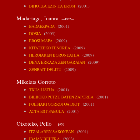
BIHOTZA EZIN DA EROSI
(2001)
Madariaga, Juanra
—1962—
BADAEZPADA
(2001)
DOSIA
(2003)
EROSI MAPA
(2009)
KITATZEKO TENOREA
(2009)
HEROIAREN BORONDATEA
(2009)
DENA ERRAZA ZEN GARAIAN
(2009)
ZENBAIT DELITU
(2009)
Mikelats Gorroto
TXUA LISTUA
(2001)
BILBOKO PUTZU BATEN ZAPOREA
(2001)
POESIARI GORROTOA DIOT
(2001)
ACTA EST FABULA
(2001)
Otxoteko, Pello
—1970—
ITZALAREN SAKONEAN
(2001)
IBAIAN BEHERA
(2003)