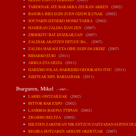
TABERNAK ATE BAKARRA ZEUKAN ARREN
(2002)
BASORA IHES EGIN ZUEN GIZON ILUNAK
(2002)
SOUVARIN IZENEKO MOSKUTARRA
(2002)
HASIERAN ZALDIA IZAN ZEN
(2007)
ZIRRIKITU BAT IZOZKAILUAN
(2007)
ZALDIAK AKATZEN DITUGU BA...
(2007)
ZALDIA HARAGI ETA OIHU EGIN DA ERDIZ
(2007)
BIHARKO EURI
(2011)
ARKUA ETA GEZIA
(2011)
HARIZKO JOLAS, HARRIZKO GEOGRAFIA ITSU
(2011)
JAKITEAK MIN. BARIAZIOAK
(2011)
Ibarguren, Mikel
—1967—
LARRU-ONTZAILEAK
(2002)
BITTOR BAR EXPO
(2002)
LANBROA BAIONA TTIPIAN
(2002)
ZIGARRO BELTZA
(2002)
ISILTZEN ZARENEAN NIK ENTZUN ZAITZADAN EGITEN DU
BEGIRA HOTZAREN ARKUPE OKERTUAK
(2007)