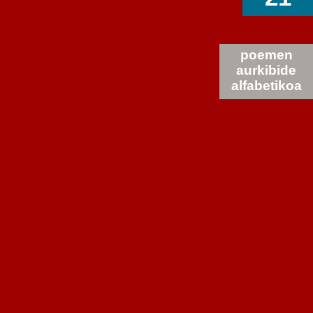
poemen
aurkibide
alfabetikoa