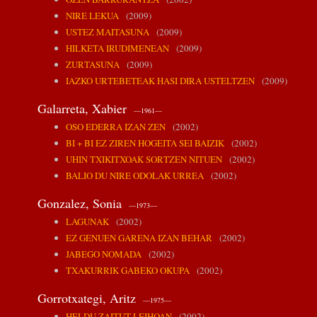
NIRE LEKUA
(2009)
USTEZ MAITASUNA
(2009)
HILKETA IRUDIMENEAN
(2009)
ZURTASUNA
(2009)
IAZKO URTEBETEAK HASI DIRA USTELTZEN
(2009)
Galarreta, Xabier
—1961—
OSO EDERRA IZAN ZEN
(2002)
BI + BI EZ ZIREN HOGEITA SEI BAIZIK
(2002)
UHIN TXIKITXOAK SORTZEN NITUEN
(2002)
BALIO DU NIRE ODOLAK URREA
(2002)
Gonzalez, Sonia
—1973—
LAGUNAK
(2002)
EZ GENUEN GARENA IZAN BEHAR
(2002)
JABEGO NOMADA
(2002)
TXAKURRIK GABEKO OKUPA
(2002)
Gorrotxategi, Aritz
—1975—
HELDU ZAITUT LEIHOAN
(2002)