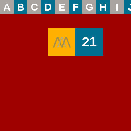
A
B
C
D
E
F
G
H
I
21