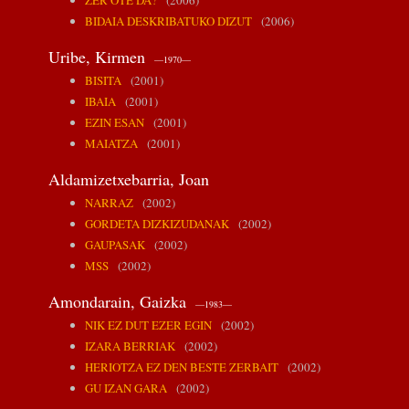
ZER OTE DA?
(2006)
BIDAIA DESKRIBATUKO DIZUT
(2006)
Uribe, Kirmen
—1970—
BISITA
(2001)
IBAIA
(2001)
EZIN ESAN
(2001)
MAIATZA
(2001)
Aldamizetxebarria, Joan
NARRAZ
(2002)
GORDETA DIZKIZUDANAK
(2002)
GAUPASAK
(2002)
MSS
(2002)
Amondarain, Gaizka
—1983—
NIK EZ DUT EZER EGIN
(2002)
IZARA BERRIAK
(2002)
HERIOTZA EZ DEN BESTE ZERBAIT
(2002)
GU IZAN GARA
(2002)