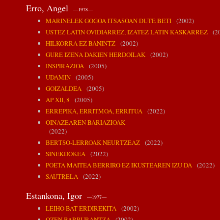
Erro, Angel
—1978—
MARINELEK GOGOA ITSASOAN DUTE BETI
(2002)
USTEZ LATIN OVIDIARREZ, IZATEZ LATIN KASKARREZ
(20
HILKORRA EZ BANINTZ
(2002)
GURE IZENA DAKIEN HERDOILAK
(2002)
INSPIRAZIOA
(2005)
UDAMIN
(2005)
GOIZALDEA
(2005)
AP XII, 8
(2005)
ERREPIKA, ERRITMOA, ERRITUA
(2022)
OINAZEAREN BARIAZIOAK
(2022)
BERTSO-LERROAK NEURTZEAZ
(2022)
SINEKDOKEA
(2022)
POETA MAITEA BERRIRO EZ IKUSTEAREN IZU DA
(2022)
SAUTRELA
(2022)
Estankona, Igor
—1977—
LEIHO BAT ERDIREKITA
(2002)
OZEN BARRURANTZA
(2002)