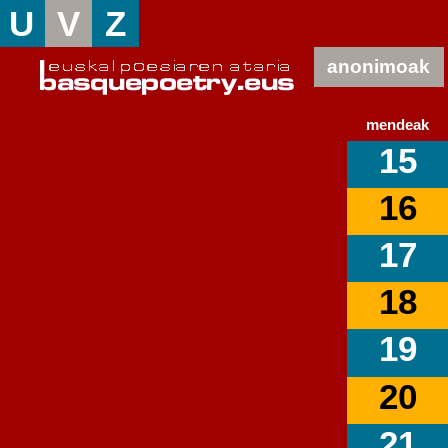
U
V
Z
anonimoak
mendeak
15
16
17
18
19
20
21