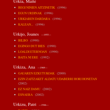
Urkia, Maite
BEGI NINIEN AITZINETIK
(1996)
EGUN URDINAK
(1996)
URKIAREN DARDARA
(1996)
KALEAN...
(1996)
Urkijo, Joanes
—1955—
BILBO
(1990)
EGINGO DUT IHES
(1990)
LOALDI ETERNOAN
(1990)
BAITA NI ERE
(1992)
Urkiza, Ana
—1969—
GAUAREN EZKUTUKOAK
(2000)
EZIN ZAITZAKET ALDATU UDABERRI HORI HONETAN
(2002)
EZ NAIZ DAMU
(2002)
ESNAERA
(2002)
Urkizu, Patri
—1946—