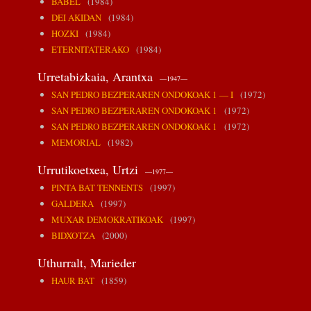
BABEL
(1984)
DEI AKIDAN
(1984)
HOZKI
(1984)
ETERNITATERAKO
(1984)
Urretabizkaia, Arantxa
—1947—
SAN PEDRO BEZPERAREN ONDOKOAK 1 — I
(1972)
SAN PEDRO BEZPERAREN ONDOKOAK 1
(1972)
SAN PEDRO BEZPERAREN ONDOKOAK 1
(1972)
MEMORIAL
(1982)
Urrutikoetxea, Urtzi
—1977—
PINTA BAT TENNENTS
(1997)
GALDERA
(1997)
MUXAR DEMOKRATIKOAK
(1997)
BIDXOTZA
(2000)
Uthurralt, Marieder
HAUR BAT
(1859)