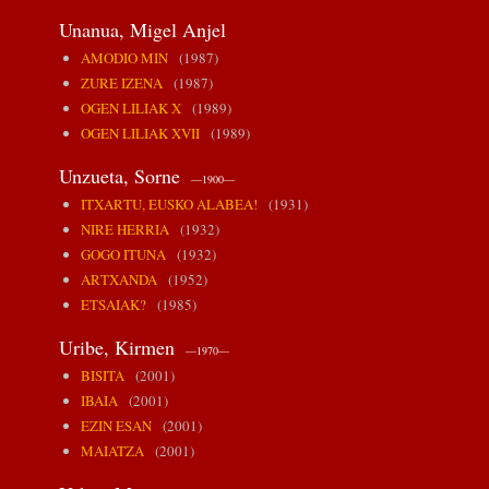
Unanua, Migel Anjel
AMODIO MIN
(1987)
ZURE IZENA
(1987)
OGEN LILIAK X
(1989)
OGEN LILIAK XVII
(1989)
Unzueta, Sorne
—1900—
ITXARTU, EUSKO ALABEA!
(1931)
NIRE HERRIA
(1932)
GOGO ITUNA
(1932)
ARTXANDA
(1952)
ETSAIAK?
(1985)
Uribe, Kirmen
—1970—
BISITA
(2001)
IBAIA
(2001)
EZIN ESAN
(2001)
MAIATZA
(2001)