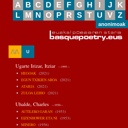
A
B
C
D
E
F
G
H
I
J
K
L
M
N
O
P
R
S
T
U
V
Z
anonimoak
U
Ugarte Irizar, Itziar
—1995—
HEGOAK
(2021)
EGUN TXIKIEN AROA
(2021)
ATARIA
(2021)
ZULOA LEIHO
(2021)
Uhalde, Charles
—1930—
AUTILEKO GARAN
(1953)
EIZENHOWER ETA NI
(1953)
MINERO
(1956)