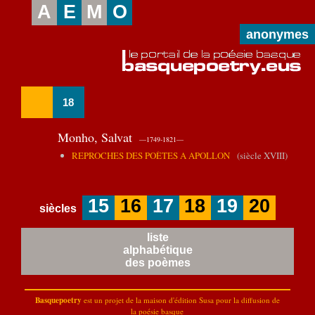
A
E
M
O
anonymes
18
Monho, Salvat
—1749-1821—
REPROCHES DES POÈTES A APOLLON
(siècle XVIII)
15
16
17
18
19
20
siècles
liste
alphabétique
des poèmes
Basquepoetry
est un projet de la
maison d'édition Susa
pour la diffusion de
la poésie basque