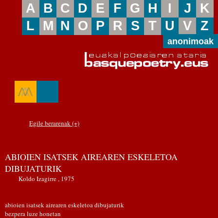
A
B
C
D
E
F
G
H
I
J
K
L
M
N
O
P
R
S
T
U
V
Z
anonimoak
Egile berarenak (+)
ABIOIEN ISATSEK AIREAREN ESKELETOA
DIBUJATURIK
Koldo Izagirre , 1975
abioien isatsek airearen eskeletoa dibujaturik
bezpera luze honetan