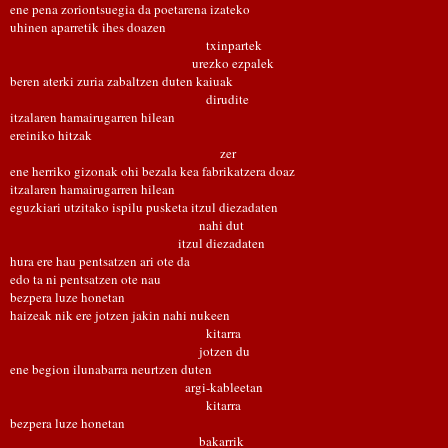
ene pena zoriontsuegia da poetarena izateko
uhinen aparretik ihes doazen
txinpartek
urezko ezpalek
beren aterki zuria zabaltzen duten kaiuak
dirudite
itzalaren hamairugarren hilean
ereiniko hitzak
zer
ene herriko gizonak ohi bezala kea fabrikatzera doaz
itzalaren hamairugarren hilean
eguzkiari utzitako ispilu pusketa itzul diezadaten
nahi dut
itzul diezadaten
hura ere hau pentsatzen ari ote da
edo ta ni pentsatzen ote nau
bezpera luze honetan
haizeak nik ere jotzen jakin nahi nukeen
kitarra
jotzen du
ene begion ilunabarra neurtzen duten
argi-kableetan
kitarra
bezpera luze honetan
bakarrik