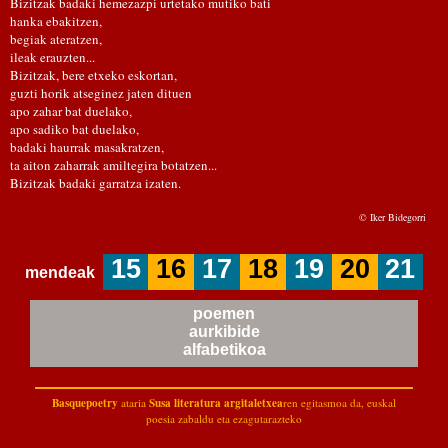
Bizitzak badaki hemezazpi urtetako mutiko bati
hanka ebakitzen,
begiak ateratzen,
ileak erauzten...
Bizitzak, bere etxeko eskortan,
guzti horik atseginez jaten dituen
apo zahar bat duelako,
apo sadiko bat duelako,
badaki haurrak masakratzen,
ta aiton zaharrak amiltegira botatzen...
Bizitzak badaki garratza izaten.
© Iker Bidegorri
15
16
17
18
19
20
21
mendeak
poemen
aurkibide
alfabetikoa
Basquepoetry
Susa literatura argitaletxea
ataria
ren egitasmoa da, euskal
poesia zabaldu eta ezagutarazteko