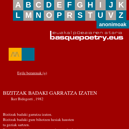
A
B
C
D
E
F
G
H
I
J
K
L
M
N
O
P
R
S
T
U
V
Z
anonimoak
Egile berarenak (+)
BIZITZAK BADAKI GARRATZA IZATEN
Iker Bidegorri , 1982
Bizitzak badaki garratza izaten.
Bizitzak badaki gure bihotzen hesiak hausten
ta geziak sartzen.